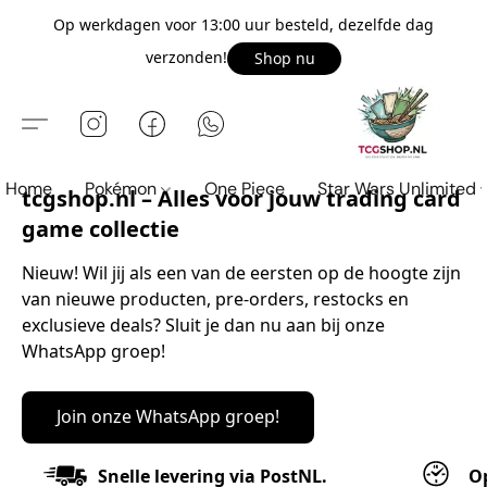
Op werkdagen voor 13:00 uur besteld, dezelfde dag
verzonden!
Shop nu
Home
Pokémon
One Piece
Star Wars Unlimited
tcgshop.nl – Alles voor jouw trading card
game collectie
Nieuw! Wil jij als een van de eersten op de hoogte zijn 
van nieuwe producten, pre-orders, restocks en 
exclusieve deals? Sluit je dan nu aan bij onze 
WhatsApp groep!
Join onze WhatsApp groep!
Snelle levering via PostNL.
Op